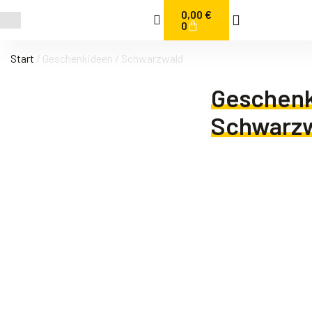
0,00
€
0
Start
/ Geschenkideen / Schwarzwald
Geschenk
Schwarz