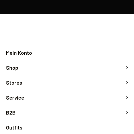
Mein Konto
S
s
S
F
Shop
Stores
D
C
S
F
Service
H
O
s
F
B2B
K
C
A
R
Outfits