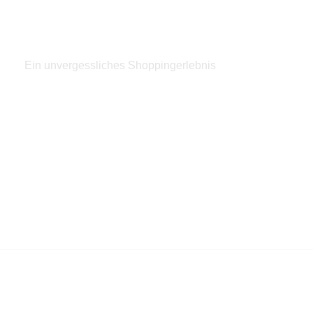
Shopping Party
Ein unvergessliches Shoppingerlebnis
Jetzt entdecken