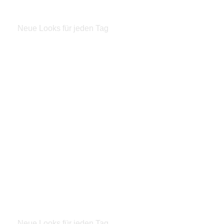
Herren
Neue Looks für jeden Tag
Zum Shop
Outfitideen
Outfitting
Kinder
Neue Looks für jeden Tag