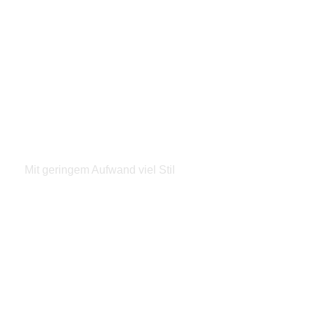
24h Outfitting
Mit geringem Aufwand viel Stil
Jetzt entdecken