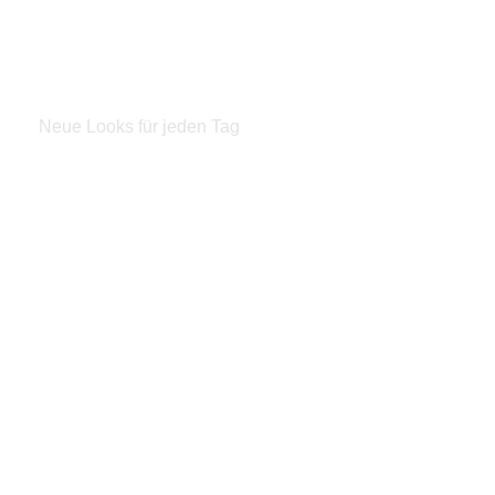
Damen
Neue Looks für jeden Tag
Zum Shop
Outfitideen
Outfitting