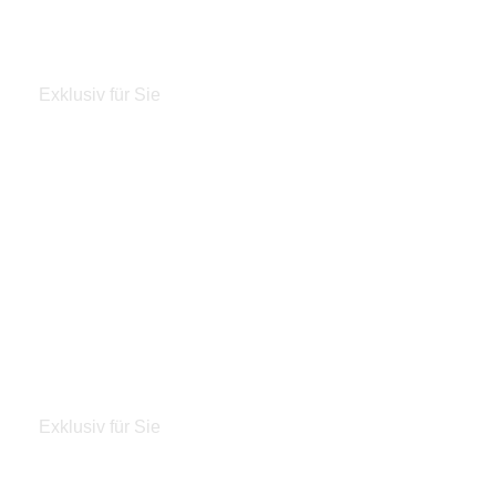
Reinigung
Exklusiv für Sie
Jetzt entdecken
Aktionen und Angebote
Exklusiv für Sie
Jetzt entdecken