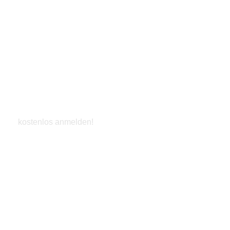
Vorteils-Club
kostenlos anmelden!
Jetzt entdecken