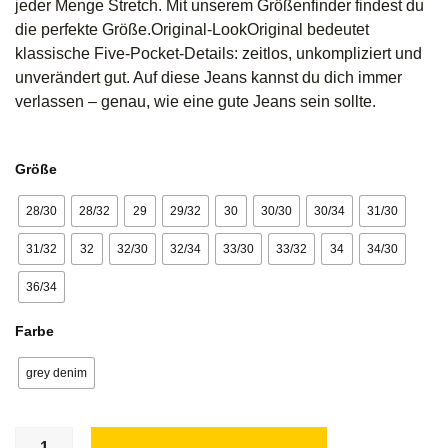
jeder Menge Stretch. Mit unserem Größenfinder findest du
die perfekte Größe.Original-LookOriginal bedeutet
klassische Five-Pocket-Details: zeitlos, unkompliziert und
unverändert gut. Auf diese Jeans kannst du dich immer
verlassen – genau, wie eine gute Jeans sein sollte.
Größe
28/30
28/32
29
29/32
30
30/30
30/34
31/30
31/32
32
32/30
32/34
33/30
33/32
34
34/30
36/34
Farbe
grey denim