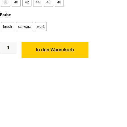
38
40
42
44
46
48
Farbe
brush
schwarz
weiß
sloggi
24/7
In den Warenkorb
Microfibre
Tai
C3P
Menge