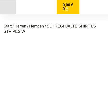
0,00
€
0
Start
/
Herren
/
Hemden
/ SLHREGHJALTE SHIRT LS
STRIPES W