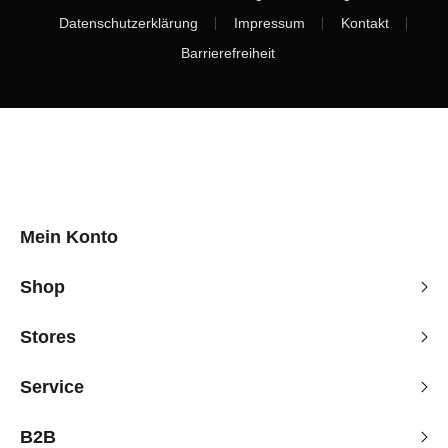
Datenschutzerklärung
Impressum
Kontakt
Barrierefreiheit
Mein Konto
S
s
S
F
Shop
Stores
D
C
S
F
Service
H
O
s
F
B2B