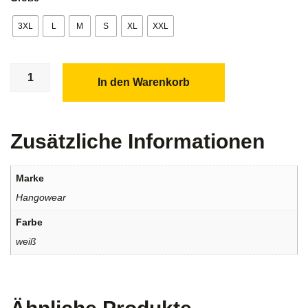
3XL
L
M
S
XL
XXL
In den Warenkorb
Zusätzliche Informationen
Marke
Hangowear
Farbe
weiß