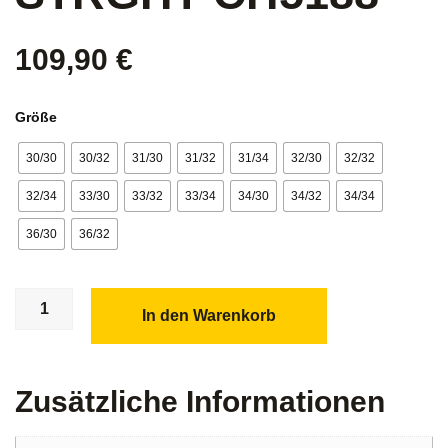
109,90
€
Größe
30/30
30/32
31/30
31/32
31/34
32/30
32/32
32/34
33/30
33/32
33/34
34/30
34/32
34/34
36/30
36/32
In den Warenkorb
Zusätzliche Informationen