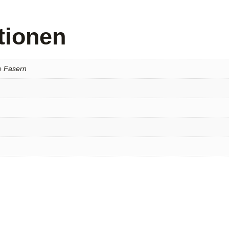
tionen
e Fasern