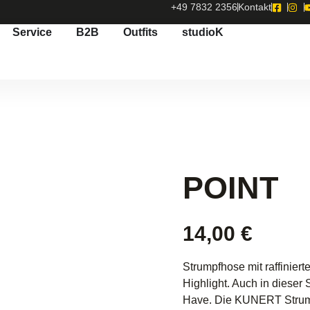
+49 7832 2356
Kontakt
Service
B2B
Outfits
studioK
POINT
14,00
€
Strumpfhose mit raffinie
Highlight. Auch in dieser
Have. Die KUNERT Strumpf