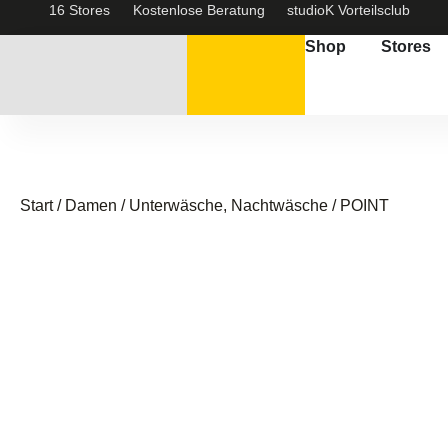
16 Stores
Kostenlose Beratung
studioK Vorteilsclub
Shop
Stores
Start
/
Damen
/
Unterwäsche, Nachtwäsche
/ POINT