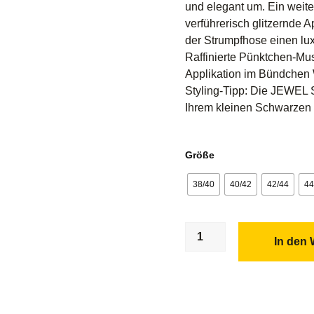
und elegant um. Ein weite
verführerisch glitzernde 
der Strumpfhose einen lux
Raffinierte Pünktchen-Mus
Applikation im Bündchen
Styling-Tipp: Die JEWEL 
Ihrem kleinen Schwarzen 
Größe
38/40
40/42
42/44
44
In den