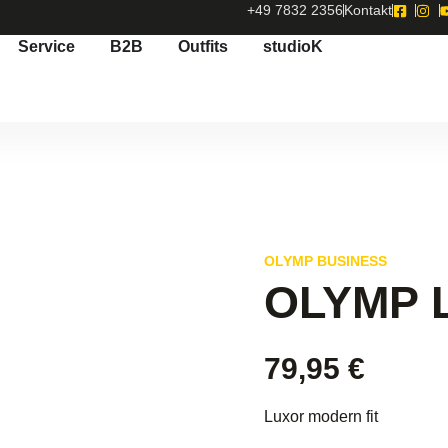
+49 7832 2356
Kontakt
Service
B2B
Outfits
studioK
OLYMP BUSINESS
OLYMP 
79,95
€
Luxor modern fit