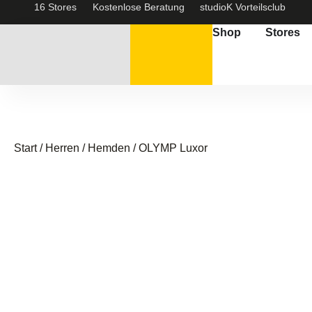
16 Stores
Kostenlose Beratung
studioK Vorteilsclub
Shop
Stores
Start
/
Herren
/
Hemden
/ OLYMP Luxor