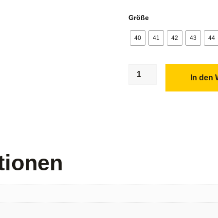
Größe
40
41
42
43
44
In den
tionen