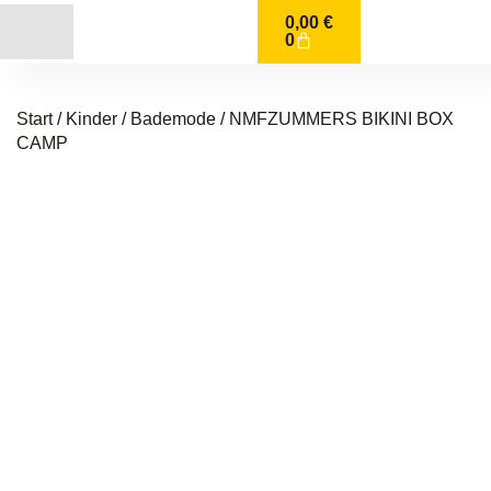
0,00
€
0
Start
/
Kinder
/
Bademode
/ NMFZUMMERS BIKINI BOX
CAMP