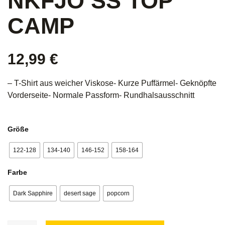
NKFJO SS TOP
CAMP
12,99
€
– T-Shirt aus weicher Viskose- Kurze Puffärmel- Geknöpfte
Vorderseite- Normale Passform- Rundhalsausschnitt
Größe
122-128
134-140
146-152
158-164
Farbe
Dark Sapphire
desert sage
popcorn