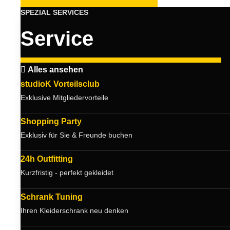
SPEZIAL SERVICES
Service
Alles ansehen
studioK Vorteilsclub
Exklusive Mitgliedervorteile
Shopping Party
Exklusiv für Sie & Freunde buchen
24h Outfitting
Kurzfristig - perfekt gekleidet
Schrank Tuning
Ihren Kleiderschrank neu denken