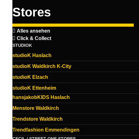
Stores
Alles ansehen
Click & Collect
STUDIOK
studioK Haslach
studioK Waldkirch K-City
studioK Elzach
studioK Ettenheim
hansjakobKIDS Haslach
Menstore Waldkirch
Trendstore Waldkirch
Trendfashion Emmendingen
CECIL / STREET ONE STORES