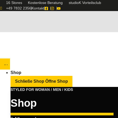
16 Stores
Kostenlose Beratung
studioK Vorteilsclub
+49 7832 2356
Kontakt
Shop
Schließe Shop
Öffne Shop
STYLED FOR WOMAN / MEN / KIDS
Shop