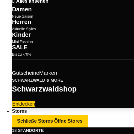
Alles ansehen
Damen
Neue Saison
Herren
Aktuelle Styles
Kinder
Mini Fashion
SALE
Bis zu -70%
Gutscheine
Marken
SCHWARZWALD & MORE
Schwarzwaldshop
Entdecken
Stores
Schließe Stores
Öffne Stores
18 STANDORTE