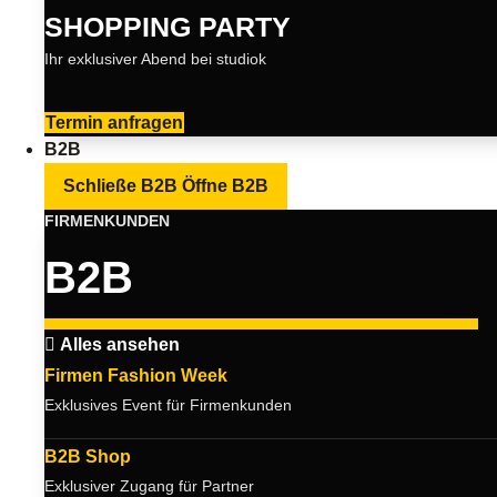
SHOPPING PARTY
Ihr exklusiver Abend bei studiok
Termin anfragen
B2B
Schließe B2B
Öffne B2B
FIRMENKUNDEN
B2B
Alles ansehen
Firmen Fashion Week
Exklusives Event für Firmenkunden
B2B Shop
Exklusiver Zugang für Partner