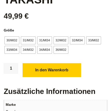
49,99
€
Größe
30/MI32
31/MI32
31/MI34
32/MI32
32/MI34
33/MI32
33/MI34
34/MI32
34/MI34
36/MI32
In den Warenkorb
Zusätzliche Informationen
Marke