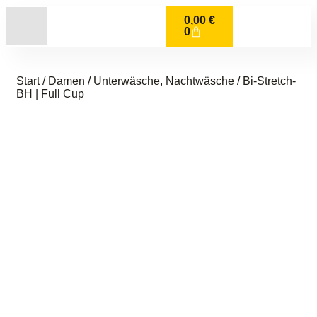
0,00
€
0
Start
/
Damen
/
Unterwäsche, Nachtwäsche
/ Bi-Stretch-
BH | Full Cup