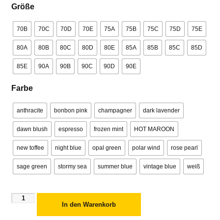
Größe
70B
70C
70D
70E
75A
75B
75C
75D
75E
80A
80B
80C
80D
80E
85A
85B
85C
85D
85E
90A
90B
90C
90D
90E
Farbe
anthracite
bonbon pink
champagner
dark lavender
dawn blush
espresso
frozen mint
HOT MAROON
new toffee
night blue
opal green
polar wind
rose pearl
sage green
stormy sea
summer blue
vintage blue
weiß
In den Warenkorb