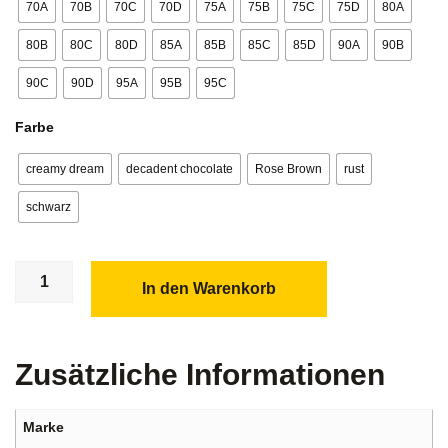
70A
70B
70C
70D
75A
75B
75C
75D
80A
80B
80C
80D
85A
85B
85C
85D
90A
90B
90C
90D
95A
95B
95C
Farbe
creamy dream
decadent chocolate
Rose Brown
rust
schwarz
In den Warenkorb
Zusätzliche Informationen
Marke