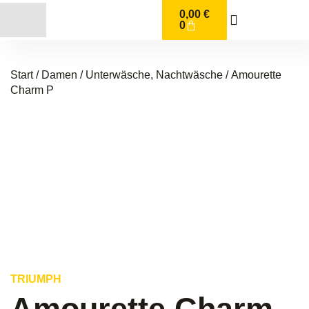
0,00
€
0
Start
/
Damen
/
Unterwäsche, Nachtwäsche
/ Amourette
Charm P
TRIUMPH
Amourette Charm